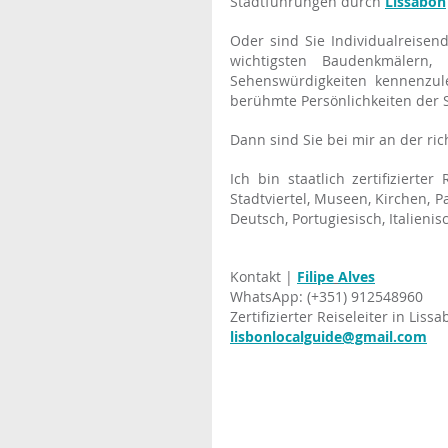
Stadtführungen durch 
Lissabon
Oder sind Sie Individualreisend
wichtigsten Baudenkmälern,
Sehenswürdigkeiten kennenzul
berühmte Persönlichkeiten der S
Dann sind Sie bei mir an der ric
Ich bin staatlich zertifizierte
Stadtviertel, Museen, Kirchen, 
Deutsch, Portugiesisch, Italieni
Kontakt | 
Filipe
Alves
WhatsApp: (+351) 912548960
Zertifizierter Reiseleiter in Liss
lisbonlocalguide@gmail.com