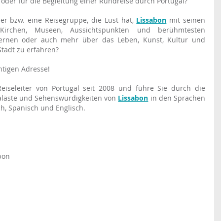
 oder für die Begleitung einer Rundreise durch Portugal?
er bzw. eine Reisegruppe, die Lust hat, 
Lissabon
 mit seinen 
 Kirchen, Museen, Aussichtspunkten und berühmtesten 
ernen oder auch mehr über das Leben, Kunst, Kultur und 
tadt zu erfahren?
htigen Adresse!
r Reiseleiter von Portugal seit 2008 und führe Sie durch die 
Paläste und Sehenswürdigkeiten von 
Lissabon
 in den Sprachen 
sch, Spanisch und Englisch.
abon