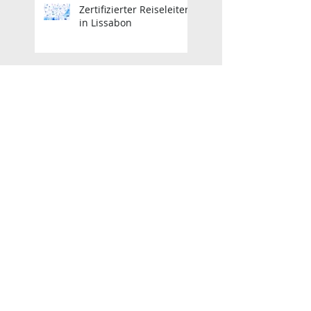
Zertifizierter Reiseleiter
in Lissabon
Zertifizierter Reiseleiter
in Lissabon
Lisbon Licensed Tour
Guide
Zertifizierter Reiseleiter
in Lissabon
Geprüfter Reiseleiter in